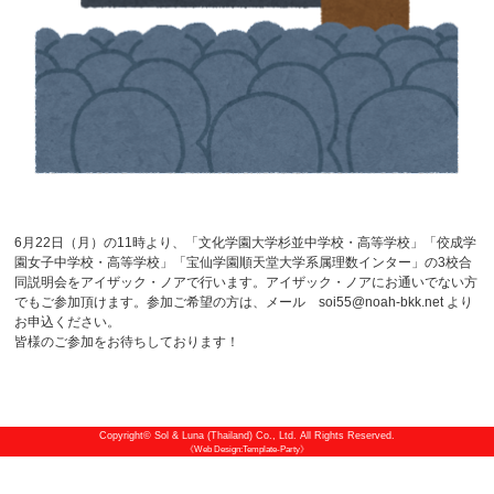
6月22日（月）の11時より、「文化学園大学杉並中学校・高等学校」「佼成学
園女子中学校・高等学校」「宝仙学園順天堂大学系属理数インター」の3校合
同説明会をアイザック・ノアで行います。アイザック・ノアにお通いでない方
でもご参加頂けます。参加ご希望の方は、メール soi55@noah-bkk.net より
お申込ください。
皆様のご参加をお待ちしております！
Copyright©
Sol & Luna (Thailand) Co., Ltd.
All Rights Reserved.
《Web Design:Template-Party》